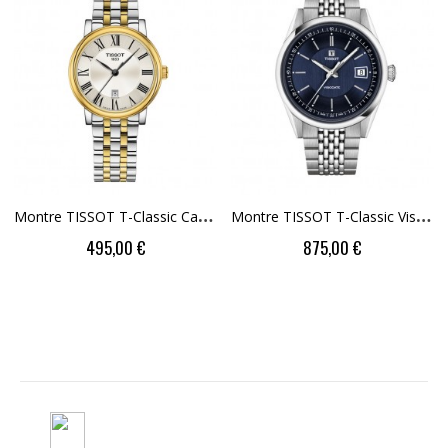
M
Ontre TISSOT T-Classic Carson Premium Lady...
M
Ontre TISSOT T-Classic Visodate 39mm...
Price
Price
495,00 €
875,00 €