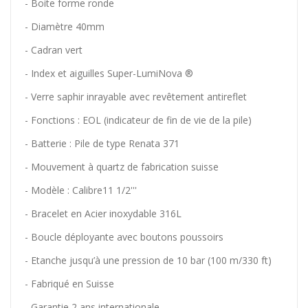
- Boite forme ronde
- Diamètre 40mm
- Cadran vert
- Index et aiguilles
Super-LumiNova ®
- Verre saphir inrayable avec revêtement antireflet
- Fonctions : EOL (indicateur de fin de vie de la pile)
- Batterie : Pile de type Renata 371
- Mouvement à quartz de fabrication suisse
- Modèle :
Calibre
11 1/2'''
- Bracelet en Acier inoxydable 316L
- Boucle déployante avec boutons poussoirs
- Etanche jusqu’à une pression de 10 bar (100 m/330 ft)
- Fabriqué en Suisse
- Garantie 2 ans internationale