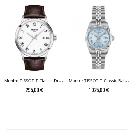
M
Ontre TISSOT T-Classic Dream T129.410.16.013.00
M
Ontre TISSOT T-Classic Ballade 30mm Bleu...
Price
Price
295,00 €
1 025,00 €