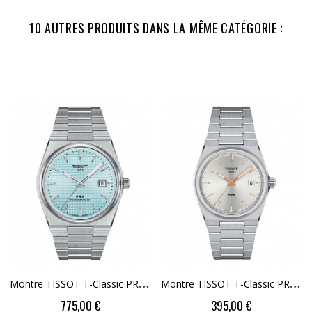
10 AUTRES PRODUITS DANS LA MÊME CATÉGORIE :
M
Ontre TISSOT T-Classic PRX Powermatic 80...
M
Ontre TISSOT T-Classic PRX Cadran Argent 35mm...
Price
Price
775,00 €
395,00 €