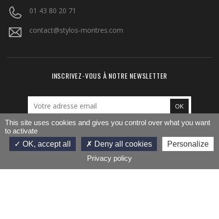
01 43 80 20 71
contact@stylos-montres.com
INSCRIVEZ-VOUS À NOTRE NEWSLETTER
This site uses cookies and gives you control over what you want
to activate
AJOUTER AU PANIER
NOUS SUIVRE
Facebook
Twitter
Pinterest
Instagram
LinkedIn
OK, accept all
Deny all cookies
Personalize
Privacy policy
© 2026 - LHEURE DECRIRE by Stylo Wagram | Réalisé par
Prest'info Atlantique