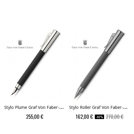
S
Tylo Plume Graf Von Faber-Castell Tamitio Noir
S
Tylo Roller Graf Von Faber-Castell Tamitio...
Price
Price
Regular
255,00 €
162,00 €
270,00 €
-40%
price