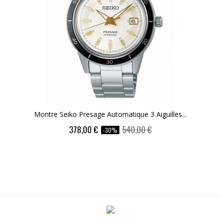
Montre Seiko Presage Automatique 3 Aiguilles...
Price
Regular
378,00 €
540,00 €
-30%
price