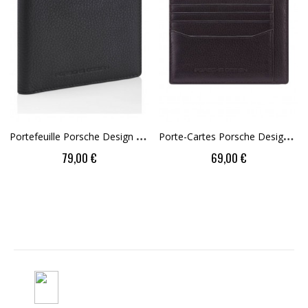
P
Ortefeuille Porsche Design Porte-Cartes Cuir...
P
Orte-Cartes Porsche Design Business Marron
Price
Price
79,00 €
69,00 €