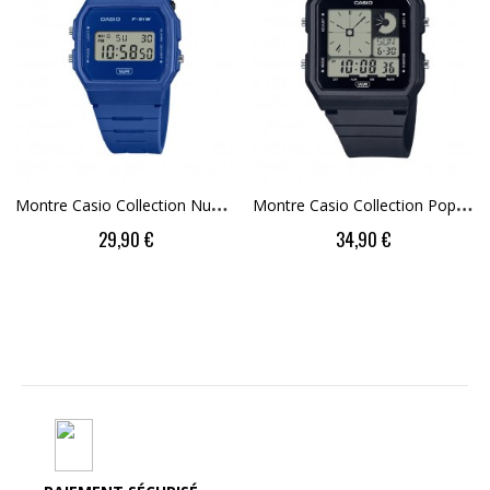
M
Ontre Casio Collection Numérique Bleue...
M
Ontre Casio Collection Pop Noire LF-20W-1AEF
Price
Price
29,90 €
34,90 €