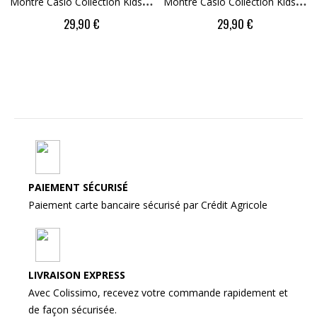
M
Ontre Casio Collection Kids Blanche LQ-24B-7BEF
M
Ontre Casio Collection Kids Bleu LA-20WH-2AEF
Price
Price
29,90 €
29,90 €
PAIEMENT SÉCURISÉ
Paiement carte bancaire sécurisé par Crédit Agricole
LIVRAISON EXPRESS
Avec Colissimo, recevez votre commande rapidement et
de façon sécurisée.