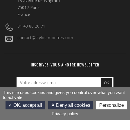
13 avenue de Wagram
75017 Paris
France
01 43 80 20 71
contact@stylos-montres.com
INSCRIVEZ-VOUS À NOTRE NEWSLETTER
This site uses cookies and gives you control over what you want
to activate
AJOUTER AU PANIER
NOUS SUIVRE
Facebook
Twitter
Pinterest
Instagram
LinkedIn
OK, accept all
Deny all cookies
Personalize
Privacy policy