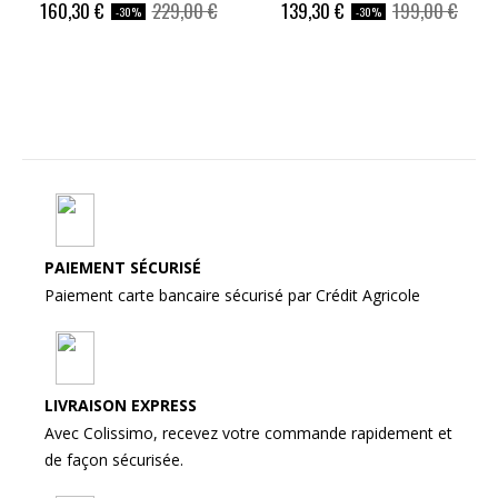
Price
Regular
Price
Regular
160,30 €
229,00 €
139,30 €
199,00 €
-30%
-30%
price
price
PAIEMENT SÉCURISÉ
Paiement carte bancaire sécurisé par Crédit Agricole
LIVRAISON EXPRESS
Avec Colissimo, recevez votre commande rapidement et
de façon sécurisée.