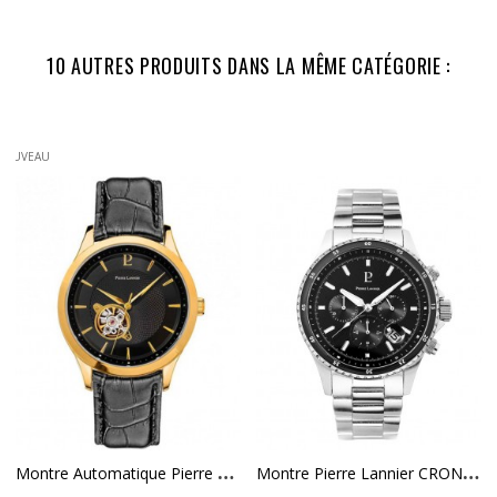
10 AUTRES PRODUITS DANS LA MÊME CATÉGORIE :
NOUVEAU
M
Ontre Automatique Pierre Lannier Fleuret En...
M
Ontre Pierre Lannier CRONOS Cadran Noir...