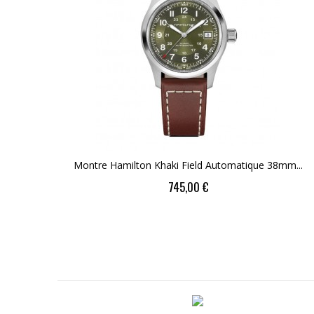
Montre Hamilton Khaki Field Automatique 38mm...
Price
745,00 €