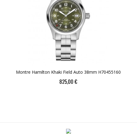
Montre Hamilton Khaki Field Auto 38mm H70455160
Price
825,00 €