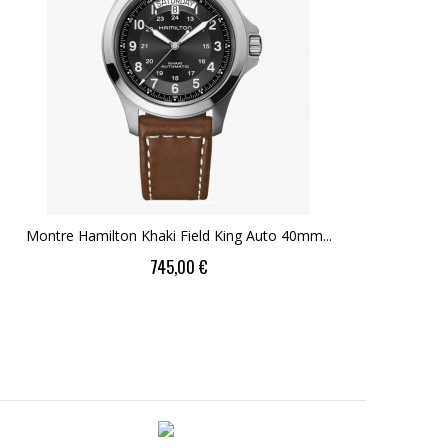
Montre Hamilton Khaki Field King Auto 40mm...
Montre
Price
745,00 €