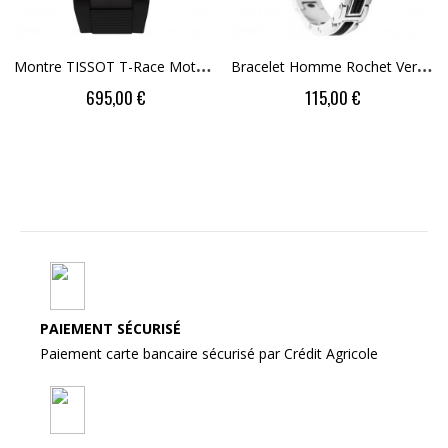
M
Ontre TISSOT T-Race MotoGP 2026 45mm...
B
Racelet Homme Rochet Versus Bicolore En Acier...
Price
Price
695,00 €
115,00 €
PAIEMENT SÉCURISÉ
Paiement carte bancaire sécurisé par Crédit Agricole