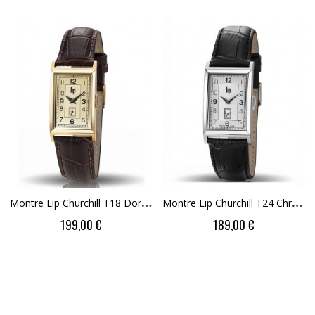
M
Ontre Lip Churchill T18 Doré 671006
M
Ontre Lip Churchill T24 Chrome 671270
Price
Price
199,00 €
189,00 €