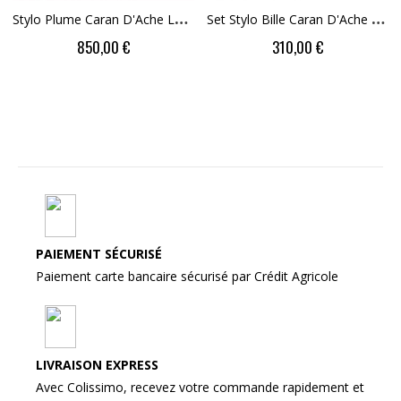
S
Tylo Plume Caran D'Ache LEMAN Rouge Carmin
S
Et Stylo Bille Caran D'Ache ECRIDOR™ GERMANIER...
Price
Price
850,00 €
310,00 €
PAIEMENT SÉCURISÉ
Paiement carte bancaire sécurisé par Crédit Agricole
LIVRAISON EXPRESS
Avec Colissimo, recevez votre commande rapidement et