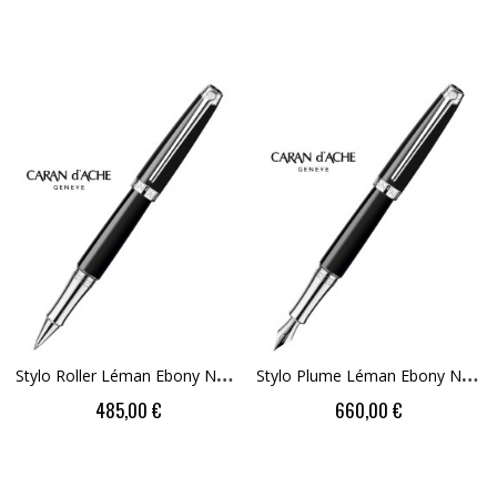
S
Tylo Roller Léman Ebony Noir Argenté Rhodié
S
Tylo Plume Léman Ebony Noir Argenté Rhodié
485,00 €
660,00 €