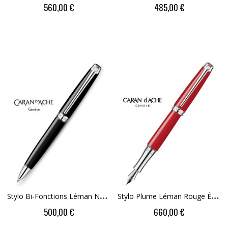
560,00 €
485,00 €
S
Tylo Bi-Fonctions Léman Noir Ebène Rhodié
S
Tylo Plume Léman Rouge Écarlate Argenté Rhodié
500,00 €
660,00 €