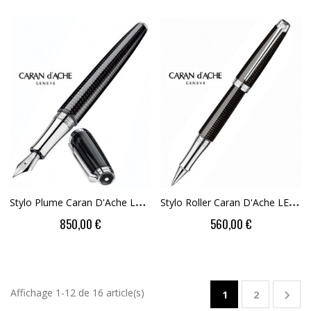
S
Tylo Plume Caran D'Ache LEMAN De NUIT Edition...
S
Tylo Roller Caran D'Ache LEMAN De NUIT
850,00 €
560,00 €
Affichage 1-12 de 16 article(s)

1
2