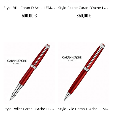
S
Tylo Bille Caran D'Ache LEMAN Alpine Frost...
S
Tylo Plume Caran D'Ache LEMAN Rouge Carmin
500,00 €
850,00 €
S
Tylo Roller Caran D'Ache LEMAN Rouge Carmin
S
Tylo Bille Caran D'Ache LEMAN Rouge Carmin