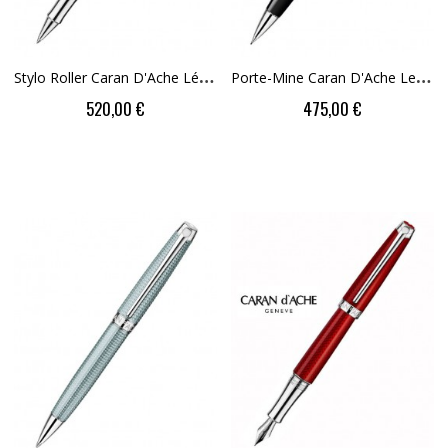
S
Tylo Roller Caran D'Ache Léman Bicolore Noir...
P
Orte-Mine Caran D'Ache Leman Bicolore Noir...
520,00 €
475,00 €